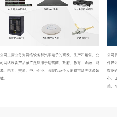
公司主营业务为网络设备和汽车电子的研发、生产和销售。公
公司
司网络设备产品被广泛应用于运营商、政府、教育、金融、能
件设
源、电力、交通、中小企业、医院以及个人消费市场等诸多领
数据
域。
心、
关、