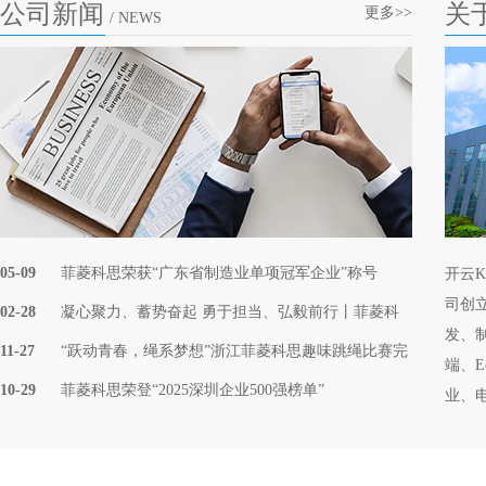
公司新闻
关
更多>>
/ NEWS
05-09
菲菱科思荣获“广东省制造业单项冠军企业”称号
开云Ka
司创
02-28
凝心聚力、蓄势奋起 勇于担当、弘毅前行丨菲菱科
发、
11-27
思2025年度表彰大会暨2026年度新春盛典圆满举行
“跃动青春，绳系梦想”浙江菲菱科思趣味跳绳比赛完
端、
10-29
美落幕
菲菱科思荣登“2025深圳企业500强榜单”
业、